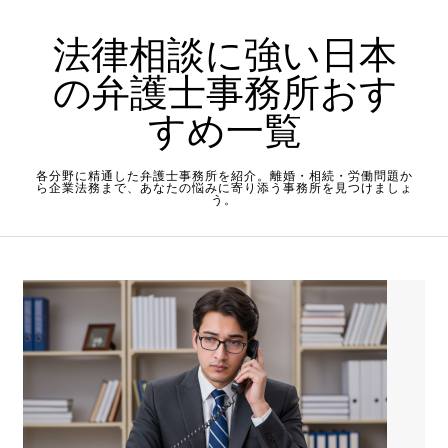
Skip to content
法律相談に強い日本
の弁護士事務所おす
すめ一覧
各分野に精通した弁護士事務所を紹介。離婚・相続・労働問題か
ら企業法務まで、あなたの悩みに寄り添う事務所を見つけましょ
う。