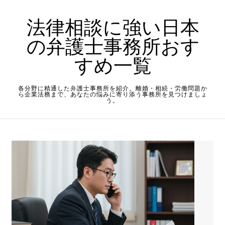
Skip to content
法律相談に強い日本
の弁護士事務所おす
すめ一覧
各分野に精通した弁護士事務所を紹介。離婚・相続・労働問題か
ら企業法務まで、あなたの悩みに寄り添う事務所を見つけましょ
う。