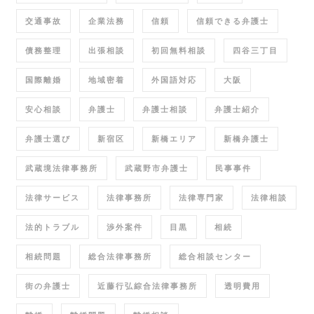
交通事故
企業法務
信頼
信頼できる弁護士
債務整理
出張相談
初回無料相談
四谷三丁目
国際離婚
地域密着
外国語対応
大阪
安心相談
弁護士
弁護士相談
弁護士紹介
弁護士選び
新宿区
新橋エリア
新橋弁護士
武蔵境法律事務所
武蔵野市弁護士
民事事件
法律サービス
法律事務所
法律専門家
法律相談
法的トラブル
渉外案件
目黒
相続
相続問題
総合法律事務所
総合相談センター
街の弁護士
近藤行弘綜合法律事務所
透明費用